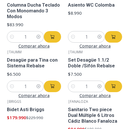
Columna Ducha Teclado
Asiento WC Colomba
Con Monomando 3
$8.990
Modos
$83.990
Cantidad
Cantidad
Comprar ahora
Comprar ahora
|
TAUMM
|
TAUMM
Desagüe para Tina con
Set Desagüe 1.1/2
Sistema Rebalse
Doble /Sifón Rebalse
$6.500
$7.500
Cantidad
Cantidad
Comprar ahora
Comprar ahora
|
BRIGGS
|
FANALOZA
-22%
OFF
-50%
OFF
Bidet Asti Briggs
Sanitario Two piece
Dual Múltiple 6 Litros
$179.990
$229.990
Cádiz Blanco Fanaloza