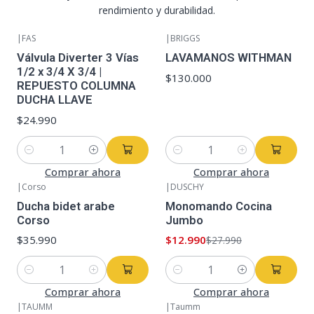
rendimiento y durabilidad.
|
FAS
|
BRIGGS
Válvula Diverter 3 Vías
LAVAMANOS WITHMAN
1/2 x 3/4 X 3/4 |
$130.000
REPUESTO COLUMNA
DUCHA LLAVE
$24.990
Cantidad
Cantidad
Comprar ahora
Comprar ahora
|
Corso
|
DUSCHY
-54%
OFF
Ducha bidet arabe
Monomando Cocina
Corso
Jumbo
$35.990
$12.990
$27.990
Cantidad
Cantidad
Comprar ahora
Comprar ahora
|
TAUMM
|
Taumm