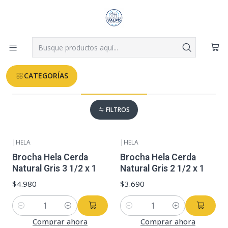
Despachos a todo Valparaíso, Viña, Quilpué y Villa Alemana desde
$3.990
Leer más
Inicio
FERRETERIA
CATEGORÍAS
FERRETERIA
FILTROS
|
HELA
|
HELA
Brocha Hela Cerda
Brocha Hela Cerda
Natural Gris 3 1/2 x 1
Natural Gris 2 1/2 x 1
$4.980
$3.690
Cantidad
Cantidad
Comprar ahora
Comprar ahora