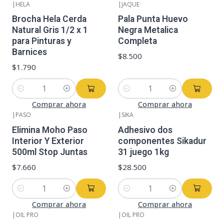
|
HELA
|
JAQUE
Brocha Hela Cerda
Pala Punta Huevo
Natural Gris 1/2 x 1
Negra Metalica
para Pinturas y
Completa
Barnices
$8.500
$1.790
Cantidad
Cantidad
Comprar ahora
Comprar ahora
|
PASO
|
SIKA
Elimina Moho Paso
Adhesivo dos
Interior Y Exterior
componentes Sikadur
500ml Stop Juntas
31 juego 1kg
$7.660
$28.500
Cantidad
Cantidad
Comprar ahora
Comprar ahora
|
OIL PRO
|
OIL PRO