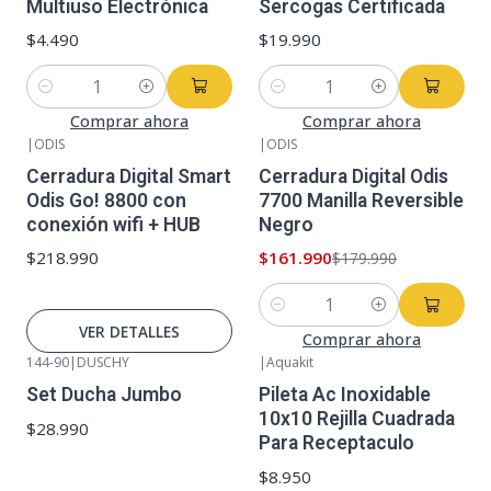
Multiuso Electrónica
Sercogas Certificada
$4.490
$19.990
Cantidad
Cantidad
Comprar ahora
Comprar ahora
|
ODIS
|
ODIS
-10%
OFF
No disponible
Cerradura Digital Smart
Cerradura Digital Odis
Odis Go! 8800 con
7700 Manilla Reversible
conexión wifi + HUB
Negro
$218.990
$161.990
$179.990
Cantidad
VER DETALLES
Comprar ahora
144-90
|
DUSCHY
|
Aquakit
Set Ducha Jumbo
Pileta Ac Inoxidable
10x10 Rejilla Cuadrada
$28.990
Para Receptaculo
$8.950