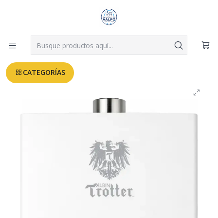
Despachos a todo Valparaíso, Viña, Quilpué y Villa Alemana desde
$3.990
Leer más
Inicio
GASFITERIA
Calefont Tiro Natural 5 Litros Gas Licuado
CATEGORÍAS