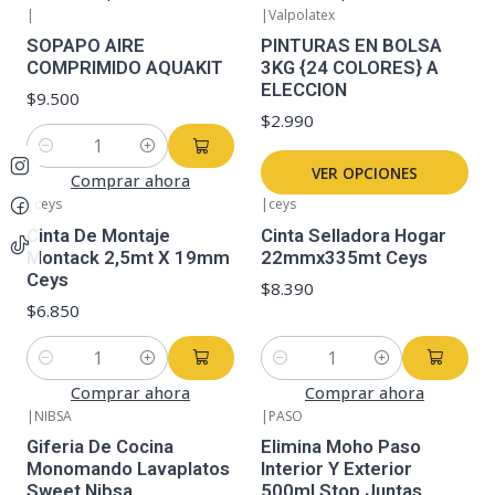
|
|
Valpolatex
SOPAPO AIRE
PINTURAS EN BOLSA
COMPRIMIDO AQUAKIT
3KG {24 COLORES} A
ELECCION
$9.500
$2.990
Cantidad
VER OPCIONES
Comprar ahora
|
ceys
|
ceys
Cinta De Montaje
Cinta Selladora Hogar
Montack 2,5mt X 19mm
22mmx335mt Ceys
Ceys
$8.390
$6.850
Cantidad
Cantidad
Comprar ahora
Comprar ahora
|
NIBSA
|
PASO
Giferia De Cocina
Elimina Moho Paso
Monomando Lavaplatos
Interior Y Exterior
Sweet Nibsa
500ml Stop Juntas