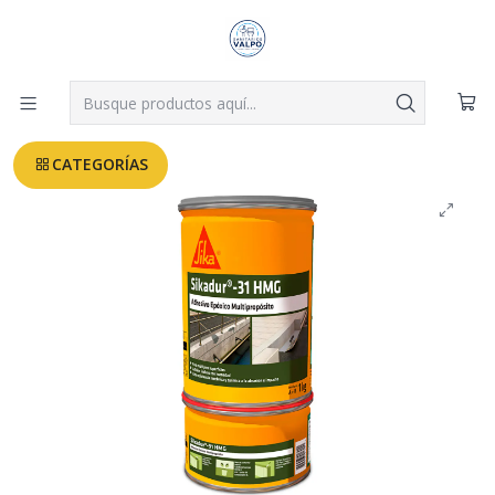
Despachos a todo Valparaíso, Viña, Quilpué y Villa Alemana desde
$3.990
Leer más
Inicio
FERRETERIA
Adhesivo dos componentes Sikadur 31 juego 1kg
CATEGORÍAS