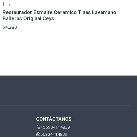
|
ceys
Restaurador Esmalte Ceramico Tinas Lavamano
Bañeras Original Ceys
$4.280
CONTÁCTANOS
+56934114839
56934114839