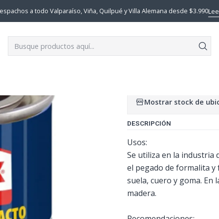
NAS,PEGAMENTOS,ADHESIVOS
ADHESIVO DE CONTACTO AGOREX 60
espachos a todo Valparaíso, Viña, Quilpué y Villa Alemana desde $3.990
Lee
|
ADHESIVO D
TARRO 120
Mostrar stock de ubi
DESCRIPCIÓN
Usos:
Se utiliza en la industr
el pegado de formalita y 
suela, cuero y goma. En l
madera.
Recomendaciones: