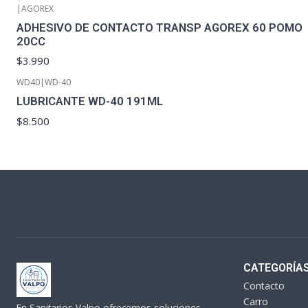
|
AGOREX
ADHESIVO DE CONTACTO TRANSP AGOREX 60 POMO
20CC
$3.990
WD40
|
WD-40
LUBRICANTE WD-40 191ML
$8.500
CATEGORÍA
Contacto
Carro
En Sanitarios Valpo ofrecemos soluciones