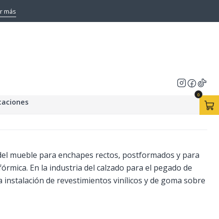
 TARRO 120CC
r más
E CONTACTO AGOREX 60
CC
0
caciones
ia del mueble para enchapes rectos, postformados y para
fórmica. En la industria del calzado para el pegado de
a instalación de revestimientos vinílicos y de goma sobre