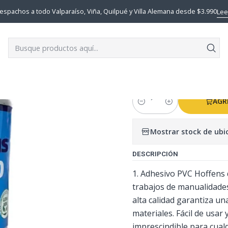
ONAS,PEGAMENTOS,ADHESIVOS
ADHESIVO PVC HOFFENS 240CC (SE
espachos a todo Valparaíso, Viña, Quilpué y Villa Alemana desde $3.990
Lee
|
ADHESIVO P
(SECADO RA
AGR
Cantidad
Mostrar stock de ubi
DESCRIPCIÓN
1. Adhesivo PVC Hoffens 
trabajos de manualidades
alta calidad garantiza un
materiales. Fácil de usar
imprescindible para cual