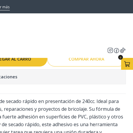
CADO RAPIDO)
r más
VC HOFFENS 240CC
PIDO)
0
EGAR AL CARRO
COMPRAR AHORA
caciones
de secado rápido en presentación de 240cc. Ideal para
, reparaciones y proyectos de bricolaje. Su fórmula de
a fuerte adhesión en superficies de PVC, plástico y otros
 y de secado rápido, este adhesivo es una herramienta
quier tarea que requiera una unión duradera y