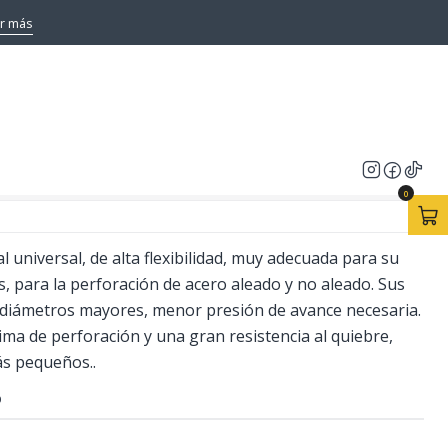
r más
 6mm X2 Hss Sprint Master
caciones
0
al universal, de alta flexibilidad, muy adecuada para su
, para la perforación de acero aleado y no aleado. Sus
n diámetros mayores, menor presión de avance necesaria.
ma de perforación y una gran resistencia al quiebre,
ás pequeños..
O