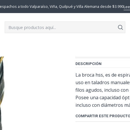
Inicio
mercadolibre
Broca Alpen 6mm X2 Hss Sprint Master
espachos a todo Valparaíso, Viña, Quilpué y Villa Alemana desde $3.990
Lee
|
Broca Alpen
Mostrar stock de ubi
DESCRIPCIÓN
La broca hss, es de espir
uso en taladros manuales
filos agudos, incluso co
Posee una capacidad ópti
incluso con diámetros m
COMPARTIR ESTE PRODUCT