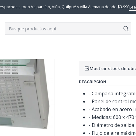
Inicio
MUEBLES COCINA
CAMPANA F-2060 X/C CATA
espachos a todo Valparaíso, Viña, Quilpué y Villa Alemana desde $3.990
Lee
|
CAMPANA F-
AGR
Cantidad
Mostrar stock de ubi
DESCRIPCIÓN
- Campana integrable
- Panel de control m
- Acabado en acero i
- Medidas: 600 x 470
- Diámetro de salid
- Flujo de aire máxi