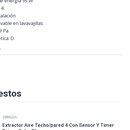
e energía 95 W
14
talación
avable en lavavajillas
9 Pa
tica: D
O
estos
|
BRIGGS
Extractor Aire Techo/pared 4 Con Sensor Y Timer