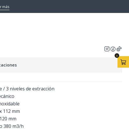
r más
2060 X/C CATA
EGAR AL CARRO
COMPRAR AHORA
0
caciones
 / 3 niveles de extracción
ecánico
noxidable
 x 112 mm
a 120 mm
mo 380 m3/h