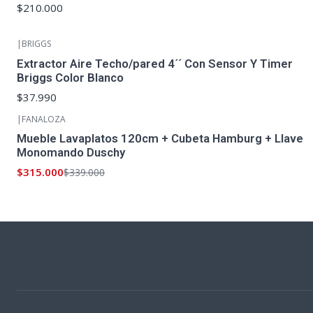
$210.000
|
BRIGGS
Extractor Aire Techo/pared 4´´ Con Sensor Y Timer
Briggs Color Blanco
$37.990
|
FANALOZA
-7%
OFF
Mueble Lavaplatos 120cm + Cubeta Hamburg + Llave
Monomando Duschy
$315.000
$339.000