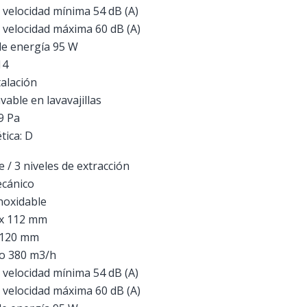
 velocidad mínima 54 dB (A)
 velocidad máxima 60 dB (A)
e energía 95 W
14
talación
avable en lavavajillas
9 Pa
tica: D
 / 3 niveles de extracción
ecánico
noxidable
 x 112 mm
a 120 mm
mo 380 m3/h
 velocidad mínima 54 dB (A)
 velocidad máxima 60 dB (A)