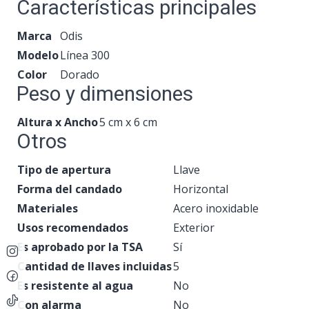
Características principales
Marca
Odis
Modelo
Línea 300
Color
Dorado
Peso y dimensiones
Altura x Ancho
5 cm x 6 cm
Otros
Tipo de apertura
Llave
Forma del candado
Horizontal
Materiales
Acero inoxidable
Usos recomendados
Exterior
Es aprobado por la TSA
Sí
Cantidad de llaves incluidas
5
Es resistente al agua
No
Con alarma
No