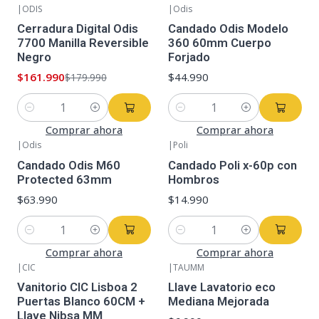
|
ODIS
|
Odis
-10%
OFF
Cerradura Digital Odis
Candado Odis Modelo
7700 Manilla Reversible
360 60mm Cuerpo
Negro
Forjado
$161.990
$44.990
$179.990
Cantidad
Cantidad
Comprar ahora
Comprar ahora
|
Odis
|
Poli
Candado Odis M60
Candado Poli x-60p con
Protected 63mm
Hombros
$63.990
$14.990
Cantidad
Cantidad
Comprar ahora
Comprar ahora
|
CIC
|
TAUMM
Vanitorio CIC Lisboa 2
Llave Lavatorio eco
Puertas Blanco 60CM +
Mediana Mejorada
Llave Nibsa MM