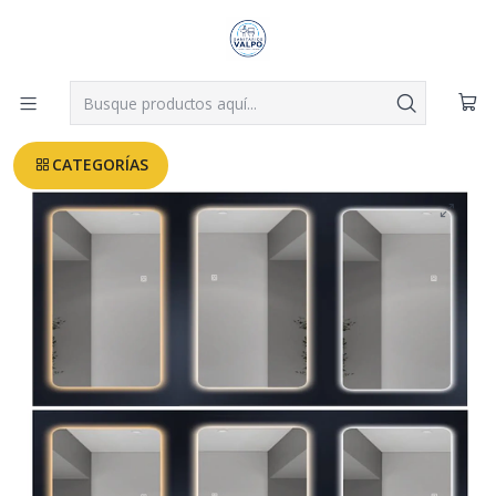
Despachos a todo Valparaíso, Viña, Quilpué y Villa Alemana desde
$3.990
Leer más
Inicio
ACCESORIOS BAÑO
ESPEJO CON 3 LUCES LED 70X100
CATEGORÍAS