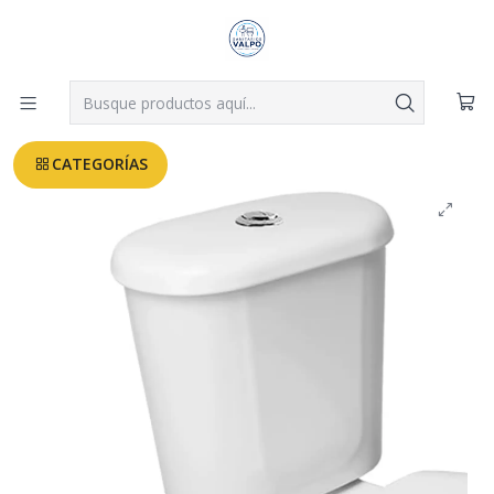
Despachos a todo Valparaíso, Viña, Quilpué y Villa Alemana desde
$3.990
Leer más
Inicio
TAZA WC - ASIENTOS
ESTANQUE ANDES FANALOZA (SOLO)
CATEGORÍAS