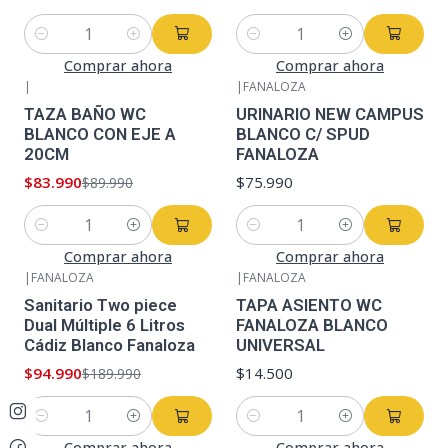
Cantidad
Cantidad
Comprar ahora
Comprar ahora
|
|
FANALOZA
-7%
OFF
TAZA BAÑO WC
URINARIO NEW CAMPUS
BLANCO CON EJE A
BLANCO C/ SPUD
20CM
FANALOZA
$83.990
$75.990
$89.990
Cantidad
Cantidad
Comprar ahora
Comprar ahora
|
FANALOZA
|
FANALOZA
-50%
OFF
Sanitario Two piece
TAPA ASIENTO WC
Dual Múltiple 6 Litros
FANALOZA BLANCO
Cádiz Blanco Fanaloza
UNIVERSAL
$94.990
$14.500
$189.990
Cantidad
Cantidad
Comprar ahora
Comprar ahora