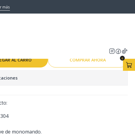
HAMBURG 68X45
r más
LAVAPLATO EMPOTRABLE
JILLA HAMBURG 68X45
0
EGAR AL CARRO
COMPRAR AHORA
caciones
cto:
S304
lave de monomando.