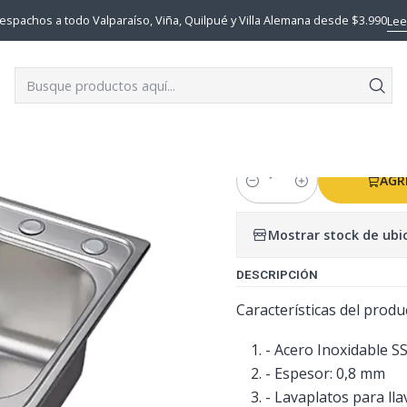
S COCINA
CUBIERTA LAVAPLATO EMPOTRABLE TAUMM + REJILLA 
espachos a todo Valparaíso, Viña, Quilpué y Villa Alemana desde $3.990
Lee
|
CUBIERTA 
TAUMM + RE
AGR
Cantidad
Mostrar stock de ubi
DESCRIPCIÓN
Características del produ
- Acero Inoxidable S
- Espesor: 0,8 mm
- Lavaplatos para l