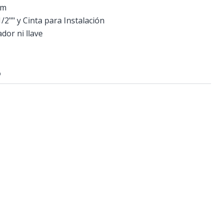
mm
/2"" y Cinta para Instalación
dor ni llave
O