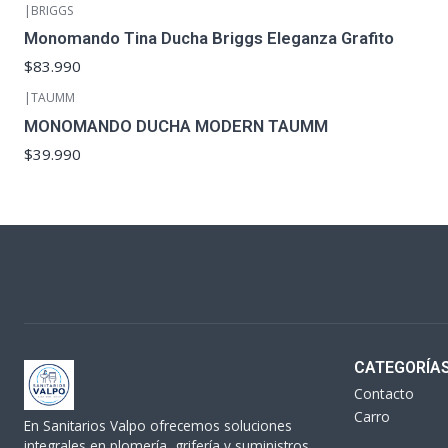
|
BRIGGS
Monomando Tina Ducha Briggs Eleganza Grafito
$83.990
|
TAUMM
MONOMANDO DUCHA MODERN TAUMM
$39.990
CATEGORÍA
Contacto
Carro
En Sanitarios Valpo ofrecemos soluciones
integrales en plomería, grifería y suministros