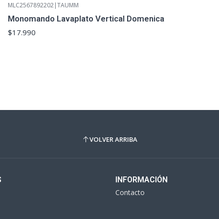
MLC2567892202
|
TAUMM
Monomando Lavaplato Vertical Domenica
$17.990
VOLVER ARRIBA
S
INFORMACIÓN
Contacto