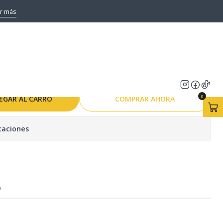
PLATOS
r más
LE MONOMANDO
S
0
EGAR AL CARRO
COMPRAR AHORA
caciones
O