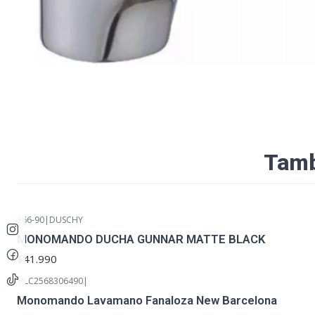
Tamb
366-90
|
DUSCHY
MONOMANDO DUCHA GUNNAR MATTE BLACK
$41.990
MLC2568306490
|
Monomando Lavamano Fanaloza New Barcelona