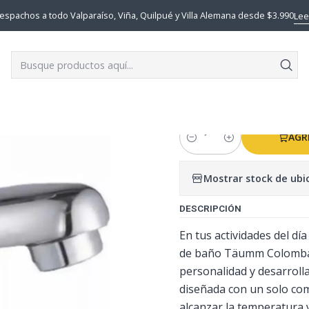
re
Llave Monomando Lavatorio Colomba Taumm Acabado Cromad
espachos a todo Valparaíso, Viña, Quilpué y Villa Alemana desde $3.990
Lee
|
Llave Monom
Taumm Acaba
AGR
Cantidad
Mostrar stock de ubi
DESCRIPCIÓN
En tus actividades del día
de baño Täumm Colomba e
personalidad y desarrollar
diseñada con un solo coma
alcanzar la temperatura 