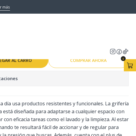
o Color Plateado
r más
ando Lavatorio Colomba
do Cromado Color Plateado
0
EGAR AL CARRO
COMPRAR AHORA
caciones
 a día usa productos resistentes y funcionales. La grifería
stá diseñada para adaptarse a cualquier espacio con
 con eficacia tareas como el lavado y la limpieza. Al estar
ndo te resultará fácil de accionar y de regular para
y la presión que buscas. Además, cuenta con el plus de