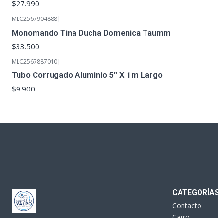
$27.990
MLC2567904888
|
Monomando Tina Ducha Domenica Taumm
$33.500
MLC2567887010
|
Tubo Corrugado Aluminio 5'' X 1m Largo
$9.900
CATEGORÍA
Contacto
Carro