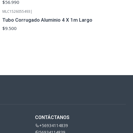
$56.990
MLC1526055493
|
Tubo Corrugado Aluminio 4 X 1m Largo
$9.500
CONTÁCTANOS
+56934114839
56934114839