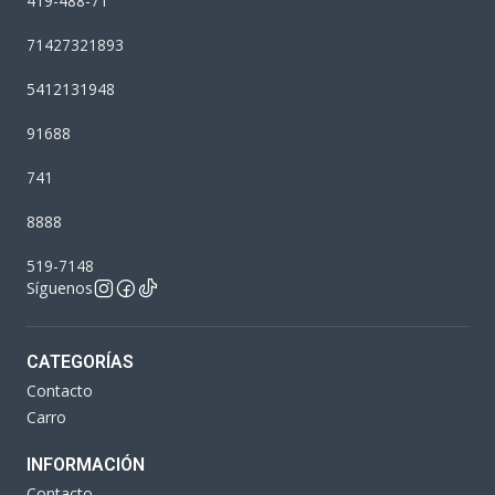
419-488-71
71427321893
5412131948
91688
741
8888
519-7148
Síguenos
CATEGORÍAS
Contacto
Carro
INFORMACIÓN
Contacto