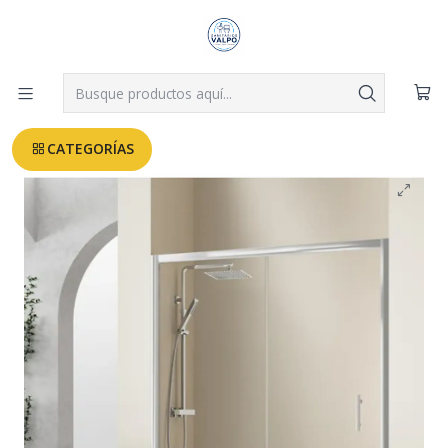
Despachos a todo Valparaíso, Viña, Quilpué y Villa Alemana desde
$3.990
Leer más
Inicio
MAMPARAS
MAMPARA CORREDERA FRONTAL 140-160X180
CATEGORÍAS