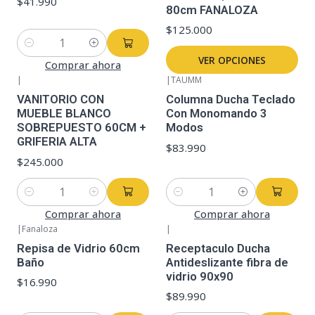
$41.990
80cm FANALOZA
$125.000
Cantidad
VER OPCIONES
Comprar ahora
|
|
TAUMM
VANITORIO CON
Columna Ducha Teclado
MUEBLE BLANCO
Con Monomando 3
SOBREPUESTO 60CM +
Modos
GRIFERIA ALTA
$83.990
$245.000
Cantidad
Cantidad
Comprar ahora
Comprar ahora
|
Fanaloza
|
Repisa de Vidrio 60cm
Receptaculo Ducha
Baño
Antideslizante fibra de
vidrio 90x90
$16.990
$89.990