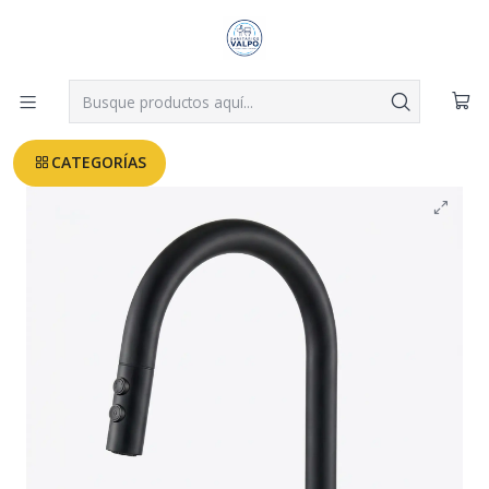
Despachos a todo Valparaíso, Viña, Quilpué y Villa Alemana desde
$3.990
Leer más
Inicio
GRIFERIAS COCINA - INDUSTRIAL
Monomando Lavaplatos Extraible Montevideo Fas
CATEGORÍAS