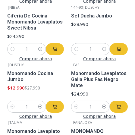
Comprar ahora
Comprar ahora
|
NIBSA
144-90
|
DUSCHY
Giferia De Cocina
Set Ducha Jumbo
Monomando Lavaplatos
$28.990
Sweet Nibsa
$24.390
Cantidad
Cantidad
Comprar ahora
Comprar ahora
|
DUSCHY
|
FAS
-54%
OFF
Monomando Cocina
Monomando Lavaplatos
Jumbo
Galia Plus Fas Negro
Mate
$12.990
$27.990
$24.990
Cantidad
Cantidad
Comprar ahora
Comprar ahora
|
TAUMM
|
FANALOZA
Monomando Lavaplato
MONOMANDO