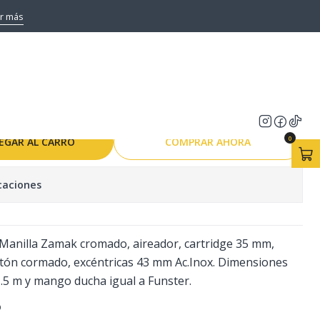
MM
r más
 TINA DUCHA COLOMBA
0
EGAR AL CARRO
COMPRAR AHORA
caciones
 Manilla Zamak cromado, aireador, cartridge 35 mm,
atón cormado, excéntricas 43 mm Ac.Inox. Dimensiones
 1.5 m y mango ducha igual a Funster.
O