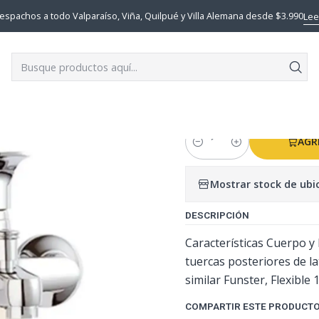
icio
GRIFERIAS BAÑO
MONOMANDO TINA DUCHA COLOMBA TAU
espachos a todo Valparaíso, Viña, Quilpué y Villa Alemana desde $3.990
Lee
|
MONOMANDO
TAUMM
AGR
Cantidad
Mostrar stock de ubi
DESCRIPCIÓN
Características Cuerpo y
tuercas posteriores de l
similar Funster, Flexible
COMPARTIR ESTE PRODUCT