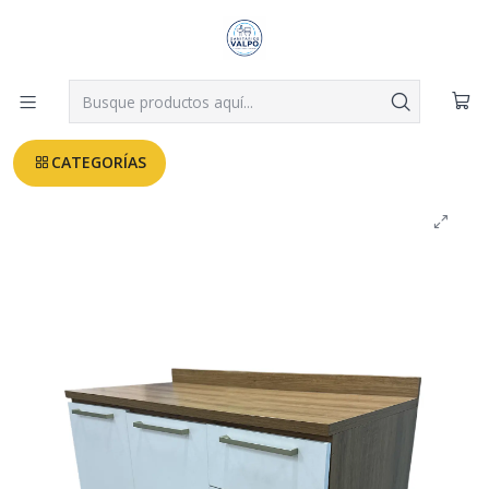
Despachos a todo Valparaíso, Viña, Quilpué y Villa Alemana desde
$3.990
Leer más
Inicio
MUEBLES COCINA
MUEBLE BASE CON CUBIERTA DUSCHY 1050X920X520 TRES
PUERTAS + DOS CAJONES (9)
CATEGORÍAS