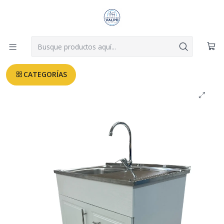
Despachos a todo Valparaíso, Viña, Quilpué y Villa Alemana desde
$3.990
Leer más
Inicio
MUEBLES COCINA
MUEBLE LAVAPLATO CON CAJON 80CM
CATEGORÍAS