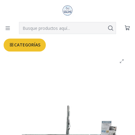
Despachos a todo Valparaíso, Viña, Quilpué y Villa Alemana desde
$3.990
Leer más
Inicio
MUEBLES COCINA
Mueble Lavaplatos Granito 180cm + Llave Extraible Rivoli
Briggs ----[VENDIDO!!]---
CATEGORÍAS