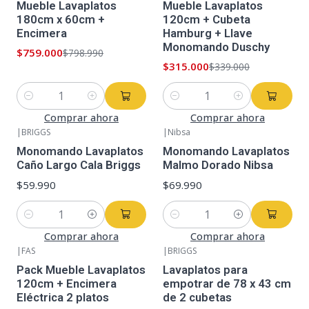
Mueble Lavaplatos
Mueble Lavaplatos
180cm x 60cm +
120cm + Cubeta
Encimera
Hamburg + Llave
Monomando Duschy
$759.000
$798.990
$315.000
$339.000
Cantidad
Cantidad
Comprar ahora
Comprar ahora
|
BRIGGS
|
Nibsa
Monomando Lavaplatos
Monomando Lavaplatos
Caño Largo Cala Briggs
Malmo Dorado Nibsa
$59.990
$69.990
Cantidad
Cantidad
Comprar ahora
Comprar ahora
|
FAS
|
BRIGGS
Pack Mueble Lavaplatos
Lavaplatos para
120cm + Encimera
empotrar de 78 x 43 cm
Eléctrica 2 platos
de 2 cubetas