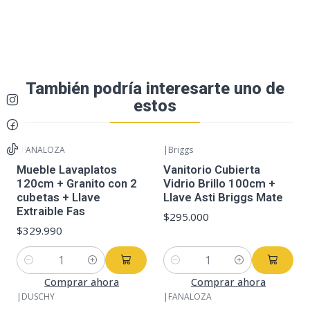
También podría interesarte uno de
estos
|
FANALOZA
|
Briggs
Mueble Lavaplatos
Vanitorio Cubierta
120cm + Granito con 2
Vidrio Brillo 100cm +
cubetas + Llave
Llave Asti Briggs Mate
Extraible Fas
$295.000
$329.990
Cantidad
Cantidad
Comprar ahora
Comprar ahora
|
DUSCHY
|
FANALOZA
-5%
OFF
-7%
OFF