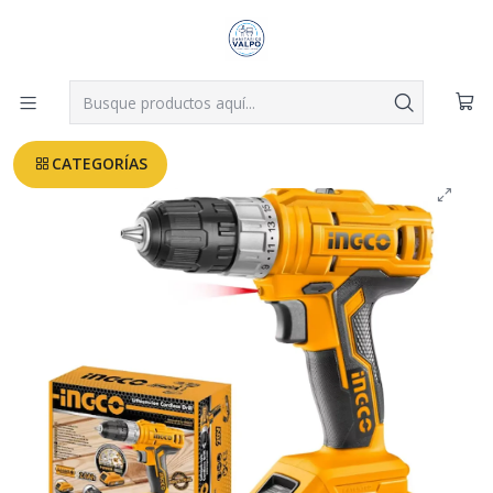
Despachos a todo Valparaíso, Viña, Quilpué y Villa Alemana desde
$3.990
Leer más
Inicio
TALADRO INALAMBRICO INGCO 12V + 2 BATERIAS
CATEGORÍAS