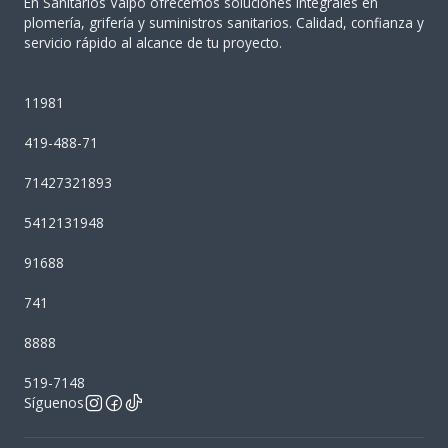
En Sanitarios Valpo ofrecemos soluciones integrales en
plomería, grifería y suministros sanitarios. Calidad, confianza y
servicio rápido al alcance de tu proyecto.
11981
419-488-71
71427321893
5412131948
91688
741
8888
519-7148
Síguenos