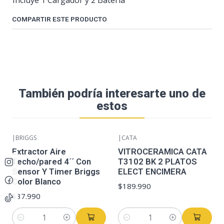
Incluye 1 Cargador y 2 Batería
COMPARTIR ESTE PRODUCTO
También podría interesarte uno de
estos
|
BRIGGS
|
CATA
Extractor Aire
VITROCERAMICA CATA
Techo/pared 4´´ Con
T3102 BK 2 PLATOS
Sensor Y Timer Briggs
ELECT ENCIMERA
Color Blanco
$189.990
$37.990
Cantidad
Cantidad