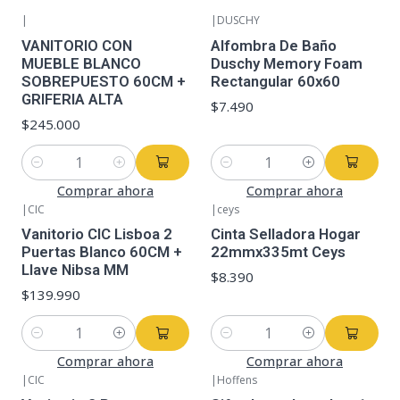
|
|
DUSCHY
VANITORIO CON
Alfombra De Baño
MUEBLE BLANCO
Duschy Memory Foam
SOBREPUESTO 60CM +
Rectangular 60x60
GRIFERIA ALTA
$7.490
$245.000
Cantidad
Cantidad
Comprar ahora
Comprar ahora
|
CIC
|
ceys
Vanitorio CIC Lisboa 2
Cinta Selladora Hogar
Puertas Blanco 60CM +
22mmx335mt Ceys
Llave Nibsa MM
$8.390
$139.990
Cantidad
Cantidad
Comprar ahora
Comprar ahora
|
CIC
|
Hoffens