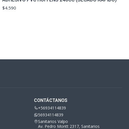
$4.590
CONTÁCTANOS
+56934114839
56934114839
Sanitarios Valpo
Av. Pedro Montt 2317, Sanitarios