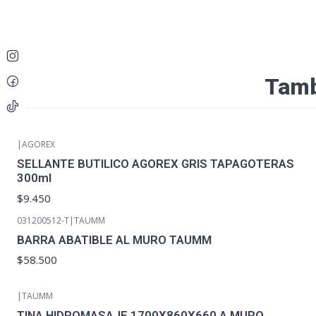
Tamb
|
AGOREX
SELLANTE BUTILICO AGOREX GRIS TAPAGOTERAS
300ml
$9.450
031200512-T
|
TAUMM
BARRA ABATIBLE AL MURO TAUMM
$58.500
|
TAUMM
-10%
OFF
TINA HIDROMASAJE 1700X860X660 A MURO