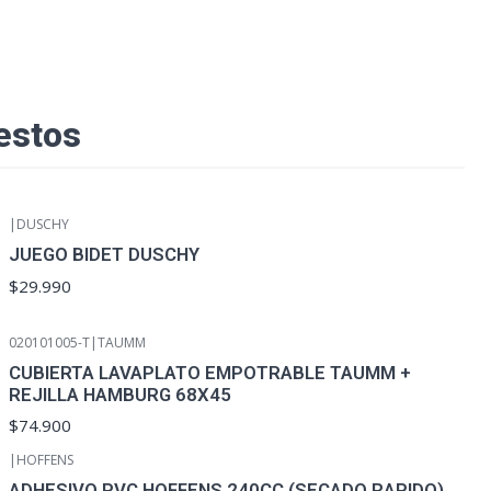
estos
|
DUSCHY
JUEGO BIDET DUSCHY
$29.990
020101005-T
|
TAUMM
CUBIERTA LAVAPLATO EMPOTRABLE TAUMM +
REJILLA HAMBURG 68X45
$74.900
|
HOFFENS
ADHESIVO PVC HOFFENS 240CC (SECADO RAPIDO)