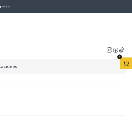
A.C 1KG
r más
ERAMICA BEKRON A.C 1KG
EGAR AL CARRO
COMPRAR AHORA
0
caciones
O