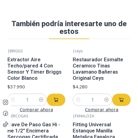
También podría interesarte uno de
estos
|
BRIGGS
|
ceys
Extractor Aire
Restaurador Esmalte
Techo/pared 4 Con
Ceramico Tinas
Sensor Y Timer Briggs
Lavamano Bañeras
Color Blanco
Original Ceys
$37.990
$4.280
Cantidad
Cantidad
Comprar ahora
Comprar ahora
|
SERCOGAS
|
FANALOZA
Llave De Paso Gas Hi -
Fitting Universal
He 1/2" Encimera
Estanque Manilla
Sercogas Certificada
Metalica Fanaloza