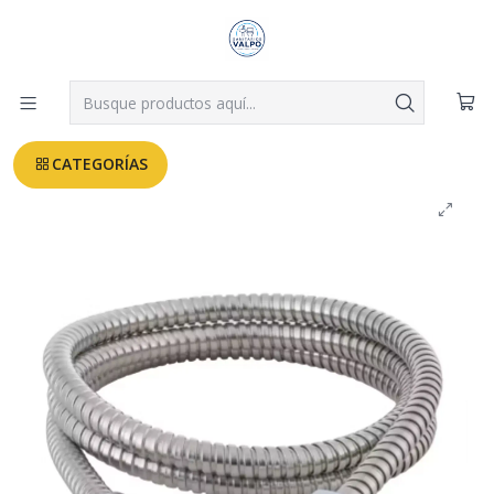
Despachos a todo Valparaíso, Viña, Quilpué y Villa Alemana desde
$3.990
Leer más
Inicio
ACCESORIOS BAÑO
FLEXIBLE 1.5 MTS METAL CROMO DUSCHY
CATEGORÍAS