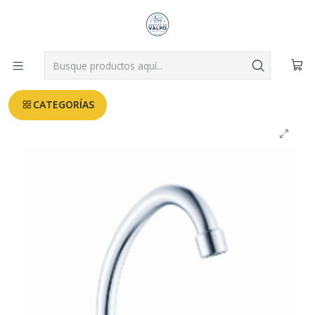
Despachos a todo Valparaíso, Viña, Quilpué y Villa Alemana desde
$3.990
Leer más
Inicio
GRIFERIAS COCINA - INDUSTRIAL
LLAVE LAVACOPA PLUS TAUMM
CATEGORÍAS