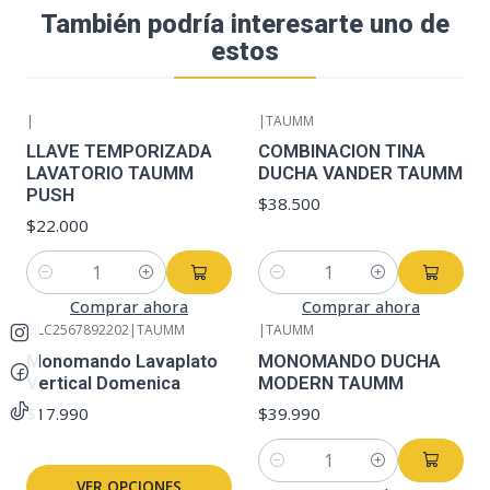
También podría interesarte uno de
estos
|
|
TAUMM
LLAVE TEMPORIZADA
COMBINACION TINA
LAVATORIO TAUMM
DUCHA VANDER TAUMM
PUSH
$38.500
$22.000
Cantidad
Cantidad
Comprar ahora
Comprar ahora
MLC2567892202
|
TAUMM
|
TAUMM
Monomando Lavaplato
MONOMANDO DUCHA
Vertical Domenica
MODERN TAUMM
$17.990
$39.990
Cantidad
VER OPCIONES