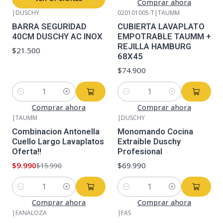
Comprar ahora
|
DUSCHY
020101005-T
|
TAUMM
BARRA SEGURIDAD
CUBIERTA LAVAPLATO
40CM DUSCHY AC INOX
EMPOTRABLE TAUMM +
REJILLA HAMBURG
$21.500
68X45
$74.900
Cantidad
Cantidad
Comprar ahora
Comprar ahora
|
TAUMM
|
DUSCHY
-38%
OFF
Combinacion Antonella
Monomando Cocina
Cuello Largo Lavaplatos
Extraible Duschy
Oferta!!
Profesional
$9.990
$69.990
$15.990
Cantidad
Cantidad
Comprar ahora
Comprar ahora
|
FANALOZA
|
FAS