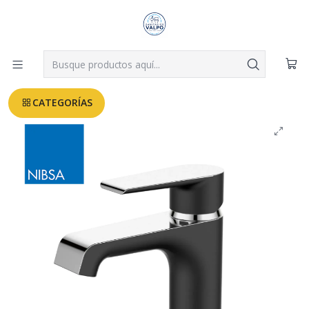
Despachos a todo Valparaíso, Viña, Quilpué y Villa Alemana desde
$3.990
Leer más
Inicio
GRIFERIAS BAÑO
MONOMANDO LAVATORIO NOTT NIBSA NEGRO
CATEGORÍAS