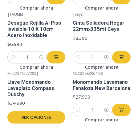
Cantidad
Cantidad
Comprar ahora
Comprar ahora
|
TAUMM
|
ceys
Desague Rejilla Al Piso
Cinta Selladora Hogar
Invisible 10 X 10cm
22mmx335mt Ceys
Acero Inoxidable
$8.390
$6.990
Cantidad
Cantidad
Comprar ahora
Comprar ahora
MLC2571227282
|
MLC2568306490
|
Llave Monomando
Monomando Lavamano
Lavaplato Compass
Fanaloza New Barcelona
Duschy
$27.990
$34.990
Cantidad
VER OPCIONES
Comprar ahora