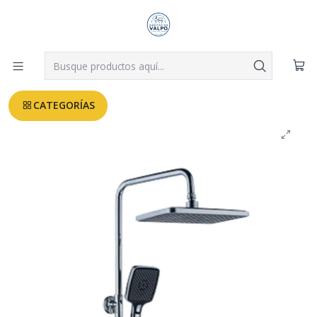
Despachos a todo Valparaíso, Viña, Quilpué y Villa Alemana desde
$3.990
Leer más
Inicio
CABINAS DE DUCHA
COLUMNA DUCHA COMPASS + GRIFERIA INCLUIDA
CATEGORÍAS