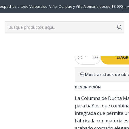
CABINAS DE DUCHA
COLUMNA DUCHA MALMO + MONOMANDO D
espachos a todo Valparaíso, Viña, Quilpué y Villa Alemana desde $3.990
Lee
|
COLUMNA D
MONOMAND
AGR
Cantidad
Mostrar stock de ubi
DESCRIPCIÓN
La Columna de Ducha Mal
para baños, que combina 
integrada que permite un 
Fabricada con materiales
acabado cromado elegante