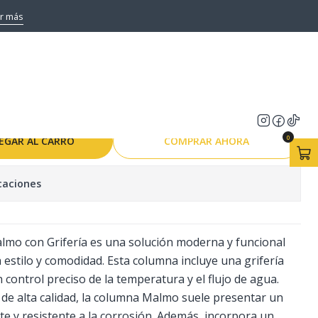
USCHY
r más
UCHA MALMO +
O DUSCHY
0
EGAR AL CARRO
COMPRAR AHORA
caciones
mo con Grifería es una solución moderna y funcional
estilo y comodidad. Esta columna incluye una grifería
control preciso de la temperatura y el flujo de agua.
 de alta calidad, la columna Malmo suele presentar un
 y resistente a la corrosión. Además, incorpora un