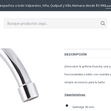
io
GRIFERIAS COCINA - INDUSTRIAL
LLAVE MONOMANDO EKO DUS
espachos a todo Valparaíso, Viña, Quilpué y Villa Alemana desde $3.990
Lee
|
LLAVE MON
Mostrar stock de ubi
DESCRIPCIÓN
¡Descubre la grifería Duschy, una 
funcionalidad y estilo con nuestra 
simple accesorio para tu baño.
Características:
Cartridge 35 mm.