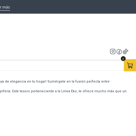
CHY
r más
OMANDO EKO DUSCHY
caciones
0
joya de elegancia en tu hogar! Sumérgete en la fusión perfecta entre
grifería. Este tesoro perteneciente a la Línea Eko, te ofrece mucho más que un