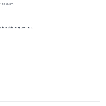
2” de 35 cm.
lta resistencia) cromado.
O