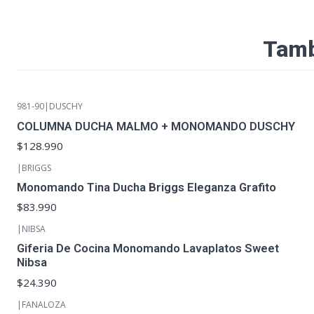
Tamb
981-90
|
DUSCHY
COLUMNA DUCHA MALMO + MONOMANDO DUSCHY
$128.990
|
BRIGGS
Monomando Tina Ducha Briggs Eleganza Grafito
$83.990
|
NIBSA
Giferia De Cocina Monomando Lavaplatos Sweet
Nibsa
$24.390
|
FANALOZA