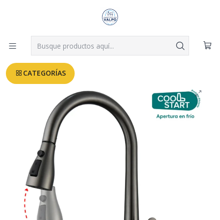
Despachos a todo Valparaíso, Viña, Quilpué y Villa Alemana desde
$3.990
Leer más
Inicio
GRIFERIAS COCINA - INDUSTRIAL
LLAVE MONOMANDO EXTRAIBLE GUN METAL COOLSTART
CATEGORÍAS